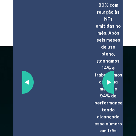
80% com
TL),
relação às
idos
NFs
dos,
emitidas no
mês. Após
idos
seis meses
% de
de uso
s
pleno,
adas
ganhamos
14% e
ões
trabalhamos
os,
com uma
e
meta de
os
94% de
dos e
performance,
tendo
idos,
alcançado
 que
esse número
tram
em três