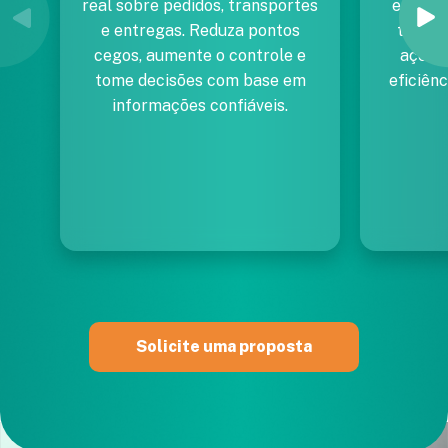
real sobre pedidos, transportes
em que
e entregas. Reduza pontos
tempo 
cegos, aumente o controle e
ações 
tome decisões com base em
eficiênc
informações confiáveis.
Solicite uma proposta