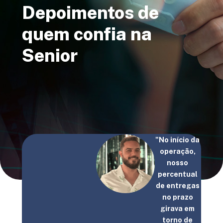
Depoimentos de
quem confia na
Senior
 de
ição
"No início da
l de
operação,
 36%
nosso
s
percentual
adas
de entregas
no prazo
ões
girava em
tos
torno de
ruck