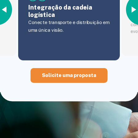
Ev
Integração da cadeia
op
logística
os e
Aco
a
Conecte transporte e distribuição em
com
uma única visão.
evo
Solicite uma proposta