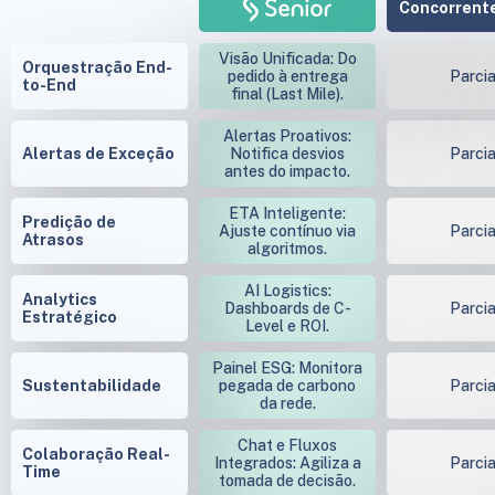
Concorrente
Visão Unificada: Do
Orquestração End-
pedido à entrega
Parcia
to-End
final (Last Mile).
Alertas Proativos:
Alertas de Exceção
Notifica desvios
Parcia
antes do impacto.
ETA Inteligente:
Predição de
Ajuste contínuo via
Parcia
Atrasos
algoritmos.
AI Logistics:
Analytics
Dashboards de C-
Parcia
Estratégico
Level e ROI.
Painel ESG: Monitora
Sustentabilidade
pegada de carbono
Parcia
da rede.
Chat e Fluxos
Colaboração Real-
Integrados: Agiliza a
Parcia
Time
tomada de decisão.