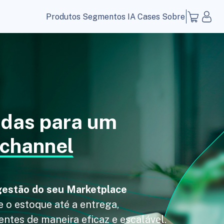
Produtos
Segmentos
IA
Cases
Sobre
adas para um
channel
 gestão do seu Marketplace
 o estoque até a entrega,
ntes de maneira eficaz e escalável.