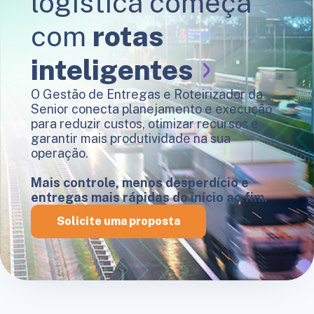
logística começa
com
rotas
inteligentes
O Gestão de Entregas e Roteirizador da
Senior conecta planejamento e execução
para reduzir custos, otimizar recursos e
garantir mais produtividade na sua
operação.
Mais controle, menos desperdício e
entregas mais rápidas do início ao fim.
Solicite uma proposta