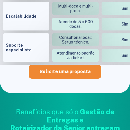
Multi-doca e multi-
Sim
pátio.
Escalabilidade
Atende de 5 a 500
Sim
docas.
Consultoria local:
Sim
Setup técnico.
Suporte
especialista
Atendimento padrão
Sim
via ticket.
Solicite uma proposta
Benefícios que só o
Gestão de
Entregas e
Roteirizador da Senior entregam