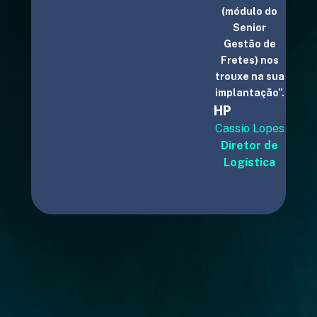
(módulo do
ho
Senior
es
Gestão de
ador
Fretes) nos
tica
trouxe na sua
implantação”.
HP
Cassio Lopes
Diretor de
Logística