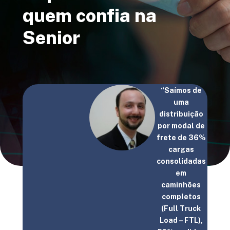
quem confia na
Senior
“Saímos de
uma
distribuição
por modal de
frete de 36%
cargas
ma
consolidadas
entre
em
, da
caminhões
frete
completos
da
(Full Truck
s
Load – FTL),