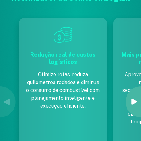
Redução real de custos
Mais p
logísticos
Otimize rotas, reduza
Aprove
quilômetros rodados e diminua
o consumo de combustível com
sequenc
planejamento inteligente e
en
execução eficiente.
aumen
opera
temp