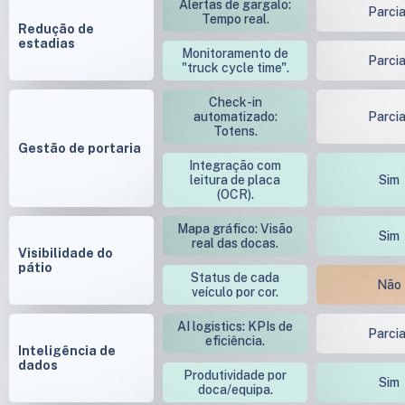
Alertas de gargalo:
Parcia
Tempo real.
Redução de
estadias
Monitoramento de
Parcia
"truck cycle time".
Check-in
automatizado:
Parcia
Totens.
Gestão de portaria
Integração com
leitura de placa
Sim
(OCR).
Mapa gráfico: Visão
Sim
real das docas.
Visibilidade do
pátio
Status de cada
Não
veículo por cor.
AI logistics: KPIs de
Parcia
eficiência.
Inteligência de
dados
Produtividade por
Sim
doca/equipa.