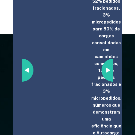
tadoras.
52% pedidos
o
fracionados,
to
3%
a ser
micropedidos
do é
para 80% de
e as
cargas
 são
consolidadas
das
em
caminhões
nto
completos,
ia,
17% de
 os
pedidos
o
fracionados e
mente
3%
ados
micropedidos,
 esse
números que
so
demonstram
sse".
uma
eficiência que
o Autocarga
 de