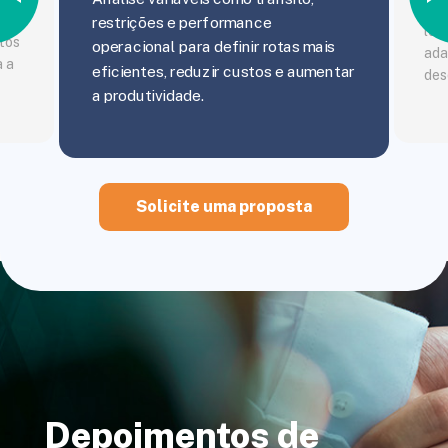
Con
do
restrições e performance
log
ntos
operacional para definir rotas mais
ada
a a
eficientes, reduzir custos e aumentar
desd
a produtividade.
Solicite uma proposta
Depoimentos de