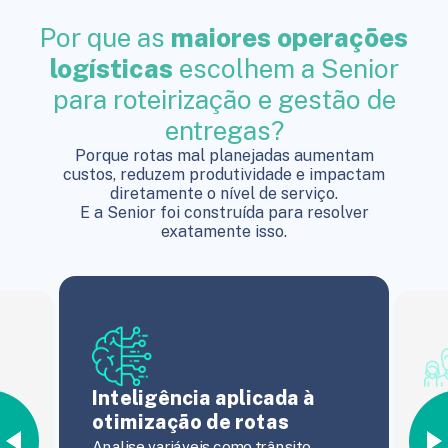
Por que as
maiores operações
logísticas
escolhem a Senior
para roteirização e gestão de
entregas?
Porque rotas mal planejadas aumentam
custos, reduzem produtividade e impactam
diretamente o nível de serviço.
E a Senior foi construída para resolver
exatamente isso.
Inteligência aplicada à
Im
otimização de rotas
es
Analise variáveis como trânsito,
e