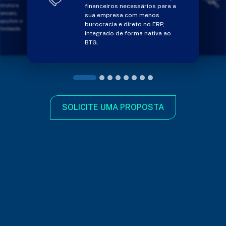
s para a
abra sua conta de forma
os
totalmente online. Pague
ERP,
somente no momento da
iva ao
liquidação, sem necessidade de
VAN Bancária.
SOLICITE UMA PROPOSTA