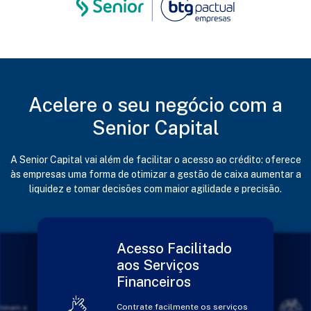
Acelere o seu negócio com a
Senior Capital
A Senior Capital vai além de facilitar o acesso ao crédito: oferece
às empresas uma forma de otimizar a gestão de caixa aumentar a
liquidez e tomar decisões com maior agilidade e precisão.
Eficiência​
tado
Operacional​
Maximize seus resultados com
redução de custos na emissão
 serviços
de boletos, tarifas e também