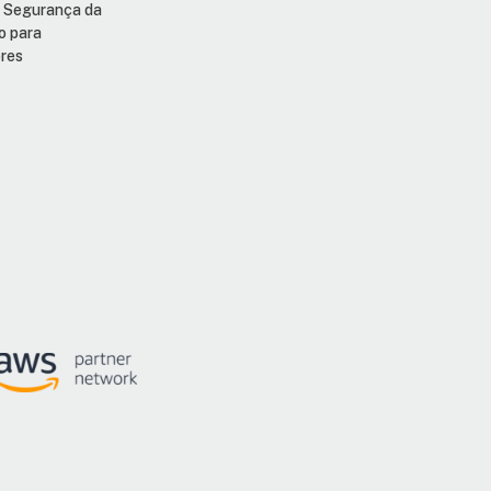
e Segurança da
o para
res