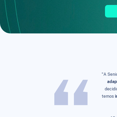
"A Seni
adap
decid
temos
i