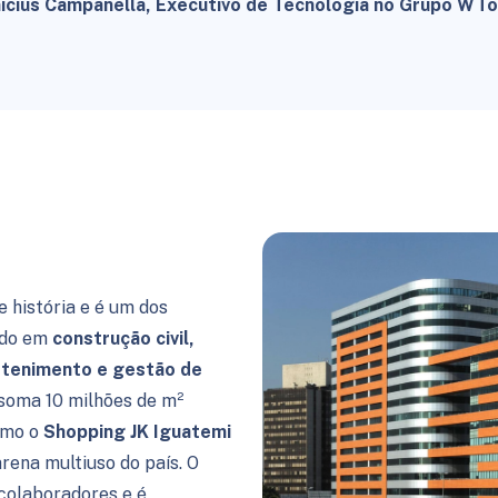
nicius Campanella, Executivo de Tecnologia no Grupo WTo
 história e é um dos
ndo em
construção civil,
retenimento e gestão de
o soma 10 milhões de m²
como o
Shopping JK Iguatemi
 arena multiuso do país. O
colaboradores e é