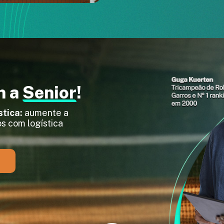
m a
Senior
!
stica:
aumente a
s com logística