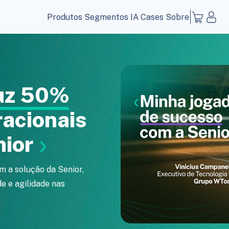
Produtos
Segmentos
IA
Cases
Sobre
uz 50%
racionais
nior
m a solução da Senior,
de e agilidade nas