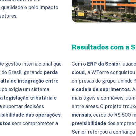
 qualidade e pelo impacto
setores.
Resultados com a S
de gestão internacional que
Com o
ERP da
Senior
, aliad
 do Brasil, gerando
perda
cloud
,
a WTorre conquisto
alta de integração entre
empresas do grupo, unindo
upo exigia um
sistema
e cadeia de suprimentos
. 
a legislação tributária e
mais ágeis e confiáveis, aum
a suportar decisões
entre áreas. O projeto trou
isibilidade das operações
,
mensais
, cerca de R$ 500 m
ustos
sem comprometer a
previsibilidade
dos empreen
Senior
reforçou a confiança 