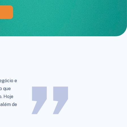
egócio e
vo que
. Hoje
, além de