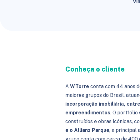
Vi
Conheça o cliente
A
WTorre
conta com 44 anos de
maiores grupos do Brasil, atua
incorporação imobiliária, ent
empreendimentos
. O portfóli
construídos e obras icônicas, 
e o Allianz Parque
, a principal
grupo conta com cerca de 400 