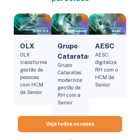
OLX
Grupo
AESC
OLX
AESC
Cataratas
transforma
digitaliza
Grupo
gestão de
RH com o
Cataratas
pessoas
HCM da
moderniza
com HCM
Senior
gestão de
da Senior
RH com a
Senior
Veja todos os cases